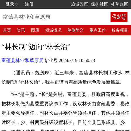
登录
注册
旅游景区
保护社区
林草政区
富蕴县林业和草原局
首页
资讯
图册
领域概况
单位简介
重点工作
服务项目
“林长制”迈向“林长治”
富蕴县林业和草原局
专业号 2024/3/19 10:50:23
（通讯员：魏茂琳）近三年来，富蕴县林长制工作从“林
长制”迈向“林长治”，我县正谱写着高质量绿色发展新篇章。
“林”是主题，“长”是关键。富蕴县委，县政府高度重视，
把林长制做为县委重要议事工作，设双林长由富蕴县委，县政
府主要领导担任，副林长由县委分管领导担任，其他县领导任
片区长，乡、村两级分级设置林长。目前全县已形成县、乡、