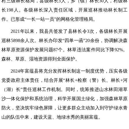
村三级林长格局，县级林长3人，乡（镇）林长30人，村级林
长198人。各级林长深入责任区域，开展巡林推动林长制工
作。已形成“一长一站一员”的网格化管理格局。
2021年以来，我县共签发了县林长令3次，各级林长开展
巡林5898余人次。林长办印发“四单一函”20余份，协调解决森
林草原资源保护发展问题87个。林草违法案件同比下降92%。
森林、草原、湿地资源得到全面保护。
2024年富蕴县将充分发挥林长制这一制度优势，压实各级
党委政府主体责任，结合开展“林长+检察（警）长、林长+河
（湖）长”责任巡林工作机制。同时，统筹推进山水林田湖草
沙一体化保护和系统治理，科学开展国土绿化，加强森林草原
防火，坚决筑牢绿色屏障，让更多群众主动加入到守护绿水青
山的队伍中来，建设天蓝、地绿水秀的美丽富蕴。